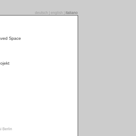
deutsch
|
english
|
italiano
ved Space
ojekt
i Berlin