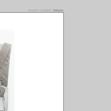
deutsch
|
english
|
italiano