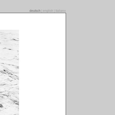
deutsch
|
english
|
italiano