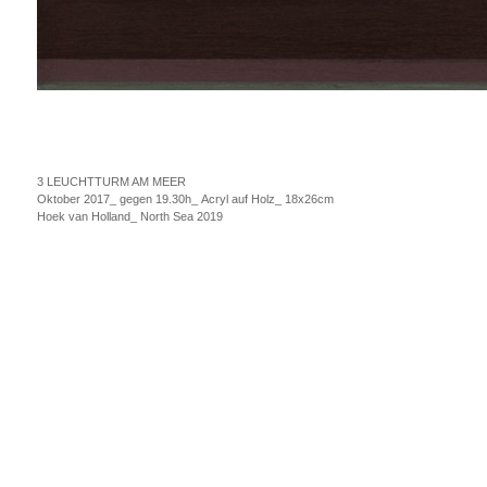
3 LEUCHTTURM AM MEER
Oktober 2017_ gegen 19.30h_ Acryl auf Holz_ 18x26cm
Hoek van Holland_ North Sea 2019