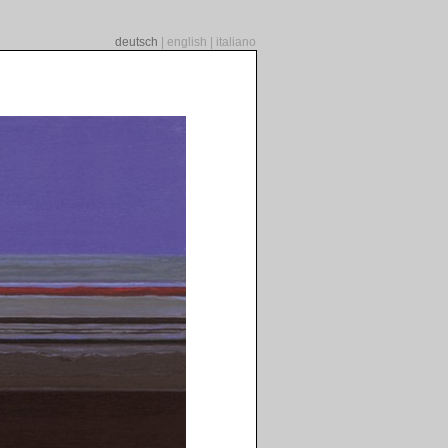
deutsch
|
english
|
italiano