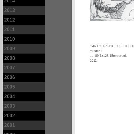
2014
2013
2012
2011
2010
CANTO TREDICI. DIE GEBU
2009
muster 1
ca. 89,1x126,15cm druck
2008
2011
2007
2006
2005
2004
2003
2002
2001