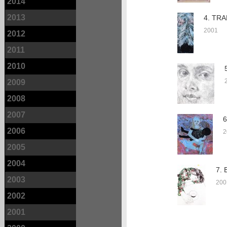
2014
2013
4. TR
2001
2012
2011
2010
2009
2008
2007
6
2006
2
2005
2004
7. 
2003
200
2002
2001